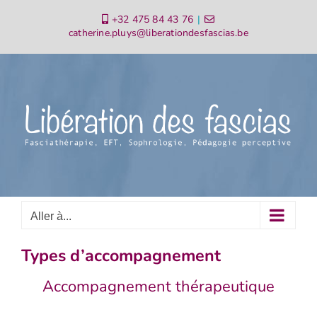
Passer
+32 475 84 43 76
|
au
catherine.pluys@liberationdesfascias.be
contenu
Aller à...
Types d’accompagnement
Accompagnement thérapeutique