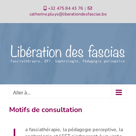
Passer
+32 475 84 43 76
|
au
catherine.pluys@liberationdesfascias.be
contenu
Aller à...
Motifs de consultation
L
a fasciathérapie, la pédagogie perceptive, la