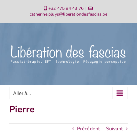
Passer
+32 475 84 43 76
|
au
catherine.pluys@liberationdesfascias.be
contenu
Aller à...
Pierre
Précédent
Suivant