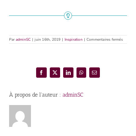
sur
Par
adminSC
|
juin 16th, 2019
|
Inspiration
|
Commentaires fermés
Encyclo
du
savoir
relatif
et
absolu
Facebook
X
LinkedIn
WhatsApp
Email
À propos de l'auteur :
adminSC