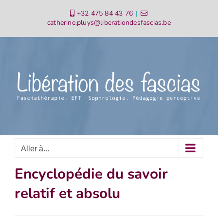
Passer
+32 475 84 43 76
|
au
catherine.pluys@liberationdesfascias.be
contenu
Aller à...
Encyclopédie du savoir
relatif et absolu