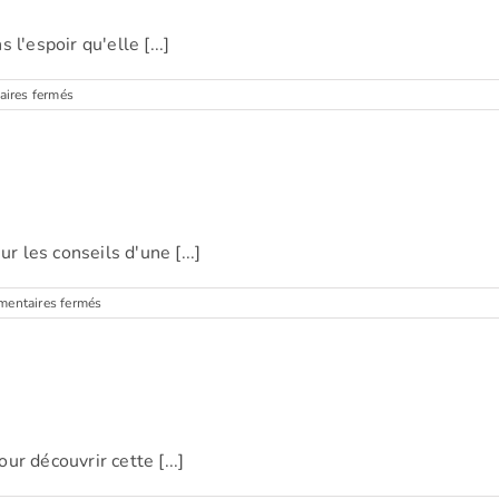
l'espoir qu'elle [...]
sur
ires fermés
Viviane
(Drogenbos)
r les conseils d'une [...]
sur
entaires fermés
Daphné
(Bruxelles)
our découvrir cette [...]