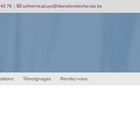
 43 76
|
catherine.pluys@liberationdesfascias.be
tations
Témoignages
Rendez-vous