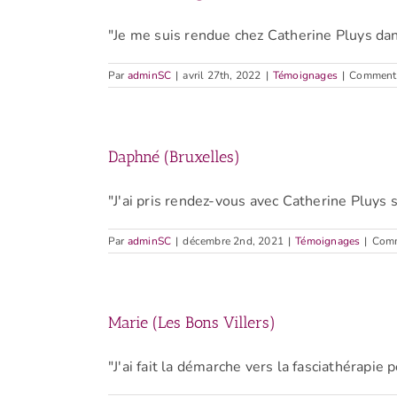
"Je me suis rendue chez Catherine Pluys dans 
Par
adminSC
|
avril 27th, 2022
|
Témoignages
|
Commenta
Daphné (Bruxelles)
"J'ai pris rendez-vous avec Catherine Pluys su
Par
adminSC
|
décembre 2nd, 2021
|
Témoignages
|
Comm
Marie (Les Bons Villers)
"J'ai fait la démarche vers la fasciathérapie p