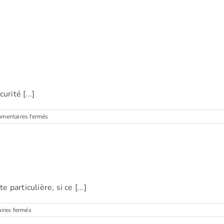
rité [...]
sur
mentaires fermés
Fabienne
(Bruxelles)
 particulière, si ce [...]
sur
res fermés
Charlotte