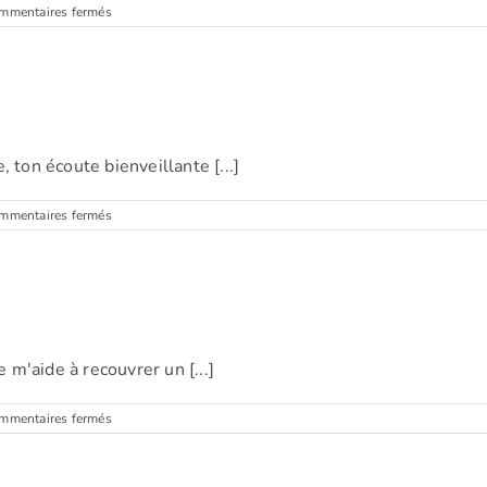
sur
mmentaires fermés
Marie
(Les
Bons
Villers)
 ton écoute bienveillante [...]
sur
mmentaires fermés
Marie-
Anne
(Bruxelles)
e m'aide à recouvrer un [...]
sur
mmentaires fermés
Isabelle
(Tervuren)