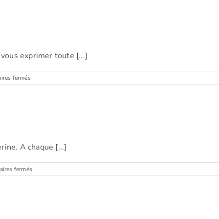
(Bruxelles)
vous exprimer toute [...]
sur
res fermés
Daphné
(Bruxelles)
rine. A chaque [...]
sur
ires fermés
Noemie
(Bruxelles)